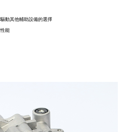
端驅動其他輔助設備的選擇
空性能