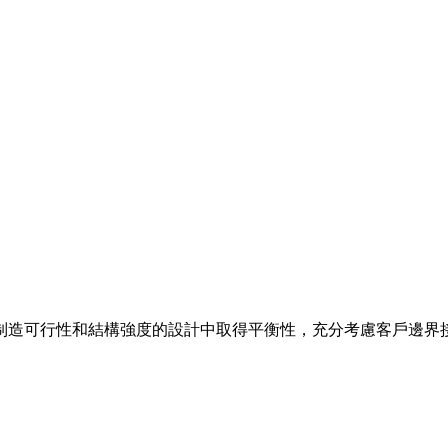
制造可行性和結構強度的設計中取得平衡性，充分考慮客戶邊界