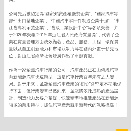
公司先后被認定為“國家知識產權優勢企業“、”國家汽車零
部件出口基地企業“、”中國汽車零部件制造企業十強“，“浙
江省專利示范企業”，“省級工業設計中心”等各項榮譽，并
于2020年榮獲“2019 年浙江省人民政府質量獎”，代表了企
業在質量管理方面成效顯著，產品、服務、工程、環保質
量以及自主創新能力和市場競爭力等在國內外處于領先地
位，對浙江省經濟社會發展作出了卓越貢獻。
作為一家聚焦汽車行業的公司，汽車產品正在由傳統汽車
向新能源汽車快速轉型，這是汽車行業百年未有之大變
局。對于未來，圣龍聚焦汽車產業的“初心”會堅定不移地保
持下去，但行業變革已然到來，圣龍將依托成熟的產品設
計、制造能力及客戶基礎，快速精準地推進產品在新能源
領域的應用轉型，抓住汽車產業競爭新時代的戰略機遇！